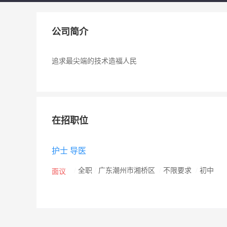
公司简介
追求最尖端的技术造福人民
在招职位
护士 导医
/
全职
/
广东潮州市湘桥区
/
不限要求
/
初中
面议