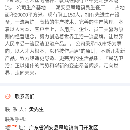
卫新颖，艺术盆的品种、款式在同行业中更是独领潮
流。 公司生产基地——潮安县凤塘镇民生瓷厂——占地
面积20000平方米，现有职工150人，拥有先进生产设
备，一流窑炉，高精的生产技术，完善的生产管理。本
着以人为本、客户至上，以用户、企业、员工共赢为原
则的经营理念，努力创造着世界卫浴一流品牌，让世界
人民享受一流民洁卫浴产品。， 公司秉承“以市场为导
向，以人才为根本，以科技作后盾”的原则，不断开发新
产品，致力缔造更舒适、更完美的生活品质。『民洁卫
浴』正以雄伟的气势和崭新的姿态昂首阔步，走向世
界，走向未来。
联系我们
联 系 人：
黄先生
联系手机：
****
地 址：
广东省潮安县凤塘镇南门开发区