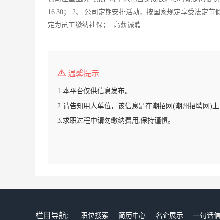
16:30； 2、 公司定期安排活动，按国家规定享受法定节
定为员工缴纳社保；, 高薪诚聘
温馨提示
1.本平台仅供信息发布。
2.请告知用人单位，该信息是在潮招网(潮州招聘网)
3.求职过程中请勿缴纳费用,保持谨慎。
栏目导航:
职位搜索
简历中心
名企展示
一句话