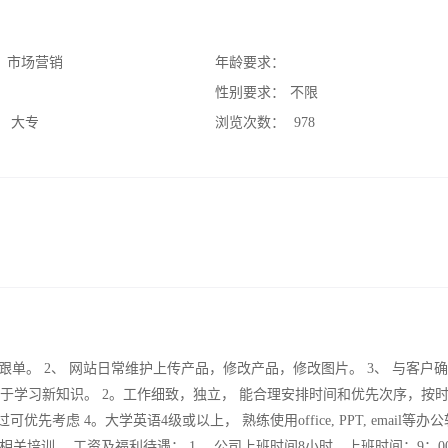
：
市场营销
年龄要求：
：
性别要求：
不限
：
大专
浏览次数：
978
单、跟单。 2、 网站日常维护上传产品，修改产品，修改图片。 3、 与客户
善于学习新知识。 2。工作细致，独立， 能合理安排时间和优先次序，按
虑 4。大学英语4级或以上， 熟练使用office, PPT, email等办
培训。 工资及福利待遇： 1、 公司上班时间8小时，上班时间：9：00