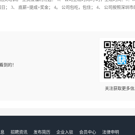
假日； 3、 底薪+提成+奖金； 4。 公司包吃，包住； 4、 公司按照深圳
上看到的！
关注获取更多信
信息
招聘资讯
发布简历
企业入驻
会员中心
法律申明