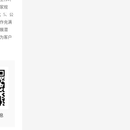
家规
；5、公
作充满
展潜
为客户
息