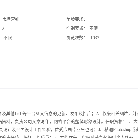
：
市场营销
年龄要求：
：
2
性别要求：
不限
：
不限
浏览次数：
1033
及其他B2B等平台图文信息的更新、发布及推广；2、收集相关图片，并
品资料，负责公司文案写作，网络平台的整体形象设计。任职资格：1、大
设计及平面设计工作经验，优秀应届毕业生也可；3、精通Photoshop或
度的责任感，保证工作质量；5、女性优先，应聘时请务必提供个人作品。