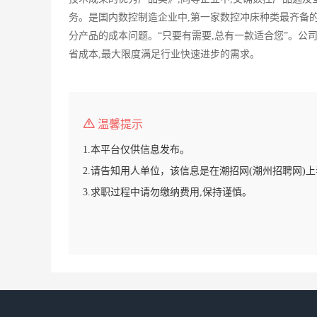
务。是国内数控制造企业中,第一家数控冲床种类最齐备
分产品的成本问题。“只要有需要,总有一款适合您”。公
省成本,最大限度满足行业快速进步的需求。
温馨提示
1.本平台仅供信息发布。
2.请告知用人单位，该信息是在潮招网(潮州招聘网)
3.求职过程中请勿缴纳费用,保持谨慎。