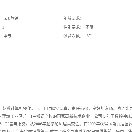
：
市场营销
年龄要求：
：
1
性别要求：
不限
：
中专
浏览次数：
871
2、熟悉计算机操作。 3。工作踏实认真，责任心强，良好的沟通，协调能力
上村莲塘工业区,有自主知识产权的国家高新技术企业。公司专注于数控冲床
销售与服务。从2006年起参加历届高交会。在2009年获得《第九届国
全国各地,广东省内销量第一,成立了多个办事处为客户提供售前、售中、