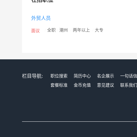
在招职位
一道携手共进，共创美好明天！
外贸人员
/
全职
/
潮州
/
两年以上
/
大专
面议
栏目导航:
职位搜索
简历中心
名企展示
一句话
套餐标准
金币充值
意见建议
联系我