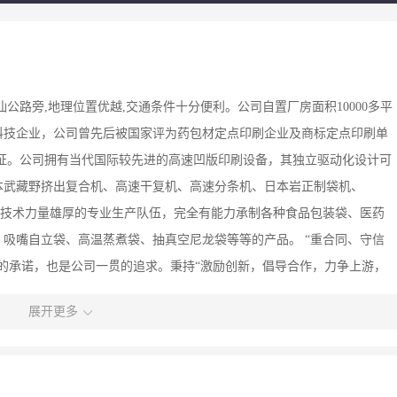
汕公路旁,地理位置优越,交通条件十分便利。公司自置厂房面积10000多平
科技企业，公司曾先后被国家评为药包材定点印刷企业及商标定点印刷单
证。公司拥有当代国际较先进的高速凹版印刷设备，其独立驱动化设计可
本武藏野挤出复合机、高速干复机、高速分条机、日本岩正制袋机、
一支技术力量雄厚的专业生产队伍，完全有能力承制各种食品包装袋、医药
吸嘴自立袋、高温蒸煮袋、抽真空尼龙袋等等的产品。 “重合同、守信
的承诺，也是公司一贯的追求。秉持“激励创新，倡导合作，力争上游，
年的行业经验，源源不断为客户提供优质的产品和良好的服务，并以此形成
展开更多
不断引进各类专业人才和科学管理人才，积极参加各种行业活动，促进与
供更优的产品和更好的服务，为自身的发展开拓更加广阔的空间。 随着
行业佼佼者”为奋斗目标，不断开拓，锐意创新，期待与广大海内外同仁