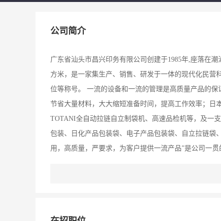
公司简介
广东省汕头市昌兴印务有限公司创建于1985年,座落在潮
方米，是一家集生产、销售、研发于一体的现代化民营
位等称号。 一流的设备和一流的管理是高质量产品的保
节省大量材料，大大缩短准备时间，提高工作效率；日
TOTANI全自动拉链自立制袋机、高速品检机等，及
包装、日化产品包装袋、电子产品包装袋、自立拉链袋、
用，高质量，严要求，为客户提供一流产品”是公司一贯
追求卓越”的企业精神，施行严格的科学管理，凭借多
较为稳固的生产、销售网络。倡导“以人为本”的思想，
同行之间的沟通，紧紧把握行业发展趋势，以期为顾客提
全球经济一体化的到来，公司以“做最具竞争力的软包装