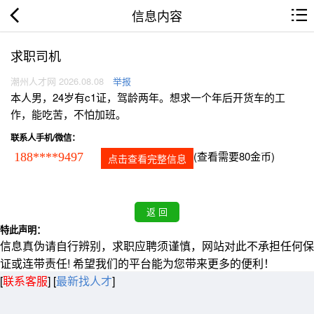
信息内容
求职司机
潮州人才网 2026.08.08
举报
本人男，24岁有c1证，驾龄两年。想求一个年后开货车的工
作，能吃苦，不怕加班。
联系人手机/微信：
(查看需要80金币)
188****9497
点击查看完整信息
特此声明：
信息真伪请自行辨别，求职应聘须谨慎，网站对此不承担任何保
证或连带责任! 希望我们的平台能为您带来更多的便利！
[
联系客服
]
[
最新找人才
]