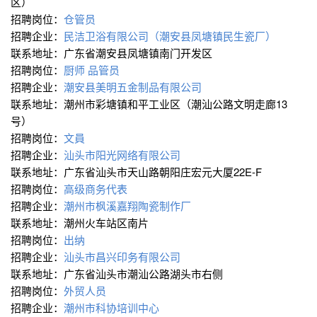
区）
招聘岗位：
仓管员
招聘企业：
民洁卫浴有限公司（潮安县凤塘镇民生瓷厂）
联系地址：广东省潮安县凤塘镇南门开发区
招聘岗位：
厨师
品管员
招聘企业：
潮安县美明五金制品有限公司
联系地址：潮州市彩塘镇和平工业区（潮汕公路文明走廊13
号）
招聘岗位：
文員
招聘企业：
汕头市阳光网络有限公司
联系地址：广东省汕头市天山路朝阳庄宏元大厦22E-F
招聘岗位：
高级商务代表
招聘企业：
潮州市枫溪嘉翔陶瓷制作厂
联系地址：潮州火车站区南片
招聘岗位：
出纳
招聘企业：
汕头市昌兴印务有限公司
联系地址：广东省汕头市潮汕公路湖头市右侧
招聘岗位：
外贸人员
招聘企业：
潮州市科协培训中心