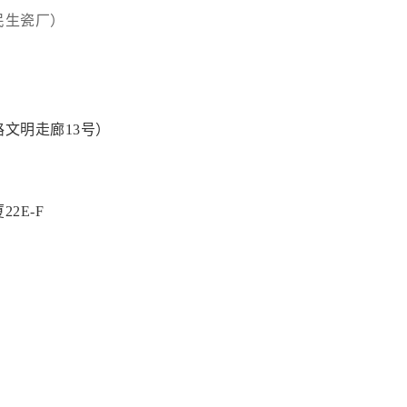
民生瓷厂）
文明走廊13号）
2E-F