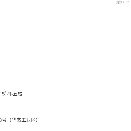
2025.11
号
二梯四-五楼
88号（华杰工业区）