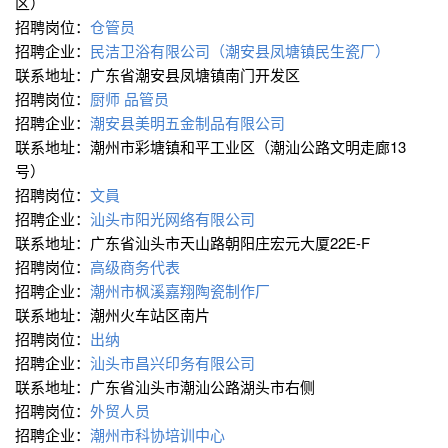
区）
招聘岗位：
仓管员
招聘企业：
民洁卫浴有限公司（潮安县凤塘镇民生瓷厂）
联系地址：广东省潮安县凤塘镇南门开发区
招聘岗位：
厨师
品管员
招聘企业：
潮安县美明五金制品有限公司
联系地址：潮州市彩塘镇和平工业区（潮汕公路文明走廊13
号）
招聘岗位：
文員
招聘企业：
汕头市阳光网络有限公司
联系地址：广东省汕头市天山路朝阳庄宏元大厦22E-F
招聘岗位：
高级商务代表
招聘企业：
潮州市枫溪嘉翔陶瓷制作厂
联系地址：潮州火车站区南片
招聘岗位：
出纳
招聘企业：
汕头市昌兴印务有限公司
联系地址：广东省汕头市潮汕公路湖头市右侧
招聘岗位：
外贸人员
招聘企业：
潮州市科协培训中心