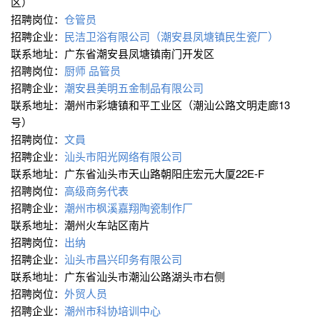
区）
招聘岗位：
仓管员
招聘企业：
民洁卫浴有限公司（潮安县凤塘镇民生瓷厂）
联系地址：广东省潮安县凤塘镇南门开发区
招聘岗位：
厨师
品管员
招聘企业：
潮安县美明五金制品有限公司
联系地址：潮州市彩塘镇和平工业区（潮汕公路文明走廊13
号）
招聘岗位：
文員
招聘企业：
汕头市阳光网络有限公司
联系地址：广东省汕头市天山路朝阳庄宏元大厦22E-F
招聘岗位：
高级商务代表
招聘企业：
潮州市枫溪嘉翔陶瓷制作厂
联系地址：潮州火车站区南片
招聘岗位：
出纳
招聘企业：
汕头市昌兴印务有限公司
联系地址：广东省汕头市潮汕公路湖头市右侧
招聘岗位：
外贸人员
招聘企业：
潮州市科协培训中心