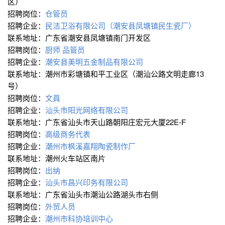
区）
招聘岗位：
仓管员
招聘企业：
民洁卫浴有限公司（潮安县凤塘镇民生瓷厂）
联系地址：广东省潮安县凤塘镇南门开发区
招聘岗位：
厨师
品管员
招聘企业：
潮安县美明五金制品有限公司
联系地址：潮州市彩塘镇和平工业区（潮汕公路文明走廊13
号）
招聘岗位：
文員
招聘企业：
汕头市阳光网络有限公司
联系地址：广东省汕头市天山路朝阳庄宏元大厦22E-F
招聘岗位：
高级商务代表
招聘企业：
潮州市枫溪嘉翔陶瓷制作厂
联系地址：潮州火车站区南片
招聘岗位：
出纳
招聘企业：
汕头市昌兴印务有限公司
联系地址：广东省汕头市潮汕公路湖头市右侧
招聘岗位：
外贸人员
招聘企业：
潮州市科协培训中心